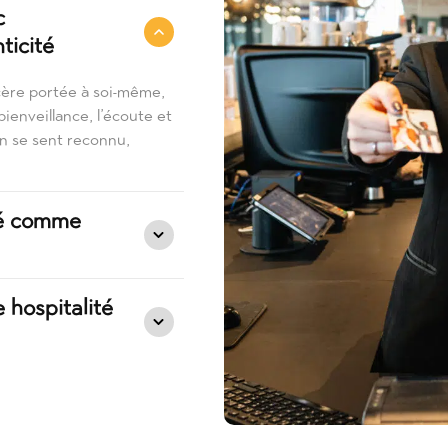
c
ticité
cère portée à soi-même,
 bienveillance, l’écoute et
n se sent reconnu,
ité comme
 hospitalité